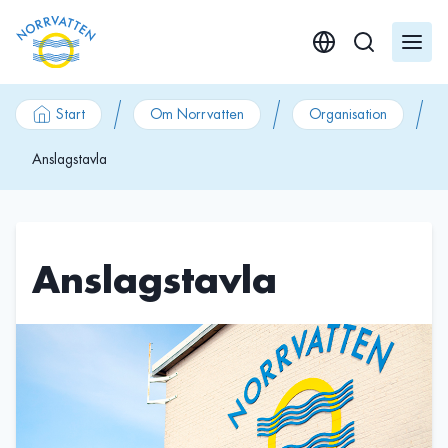
GÃ¥ till innehÃ¥ll
Start
Om Norrvatten
Organisation
Anslagstavla
Anslagstavla