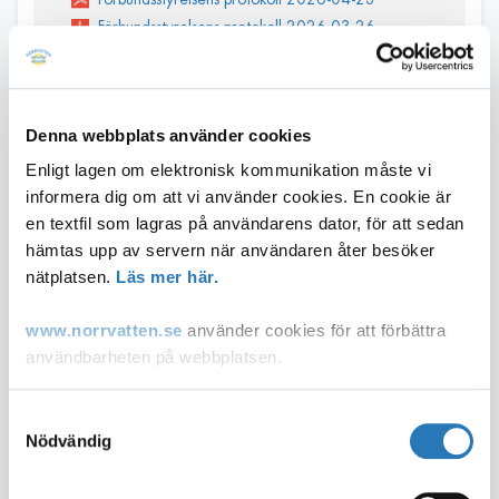
Förbundsstyrelsens protokoll 2026-03-26
Förbundsstyrelsens protokoll 2026-02-12
Denna webbplats använder cookies
Förbundsstyrelsens protokoll 2025
Enligt lagen om elektronisk kommunikation måste vi
Förbundsstyrelsens protokoll 2025-12-04
informera dig om att vi använder cookies. En cookie är
Förbundsstyrelsens protokoll 2025-10-30
en textfil som lagras på användarens dator, för att sedan
Förbundsstyrelsens protokoll 2025-06-12
hämtas upp av servern när användaren åter besöker
Förbundsstyrelsens protokoll 2025-04-08
nätplatsen.
Läs mer här.
Förbundsstyrelsens protokoll 2025-02-20
Förbundsstyrelsens protokoll § 48 omedelbar
www.norrvatten.se
använder cookies för att förbättra
justering 2025-10-30 anslag
användbarheten på webbplatsen.
Du som inte accepterar användandet av cookies kan
Samtyckesval
ändra inställningar i din webbläsare så att den tillåter
Nödvändig
Förbundsstyrelsens protokoll 2024
cookies eller via "Läs mer länken" ovan.
Förbundsstyrelsens protokoll 2024-12-10
Förbundsstyrelsens protokoll 2024-10-23