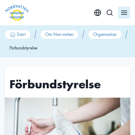
GÃ¥ till innehÃ¥ll
Start
Om Norrvatten
Organisation
Förbundstyrelse
Förbundstyrelse