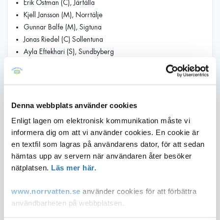
Erik Östman (C), Järfälla
Kjell Jansson (M), Norrtälje
Gunnar Balfe (M), Sigtuna
Jonas Riedel (C) Sollentuna
Ayla Eftekhari (S), Sundbyberg
Margareta Hamark (L), Upplands Väsby
Richard Orgård (M), Österåker
Ersättare:
Denna webbplats använder cookies
Björn Lindforss (M), Järfälla
Enligt lagen om elektronisk kommunikation måste vi
Matilda Hübinette (KNU), Knivsta
informera dig om att vi använder cookies. En cookie är
Åsa Söderbergh (M), Sollentuna
en textfil som lagras på användarens dator, för att sedan
Lars Rådén (M), Solna
hämtas upp av servern när användaren åter besöker
Leif Elofsson (S), Sundbyberg
nätplatsen.
Läs mer här.
Annica Nordgren (C), Täby
Kristian Cronsell (S), Upplands-Bro
www.norrvatten.se
använder cookies för att förbättra
Maria Fälth (KD), Upplands Väsby
användbarheten på webbplatsen.
Ewa Thorin (M), Vallentuna