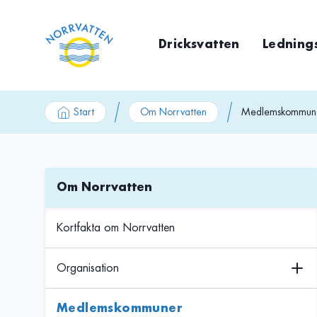
GÃ¥ till innehÃ¥ll
Dricksvatten
Ledning
Start
Om Norrvatten
Medlemskommun
Om Norrvatten
Kortfakta om Norrvatten
Organisation
Medlemskommuner