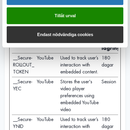
Cookies för marknadsföring används för att spåra
besökare på webbplatser. Avsikten är att visa
annonser som är relevanta och engagerande för
Tillåt urval
enskilda användare, och därmed mer värdefull för
utgivare och tredjepartsannonsörer.
Endast nödvändiga cookies
Maximal
Namn
Utfärdare
Ändamål
lagringstid
__Secure-
YouTube
Used to track user’s
180
ROLLOUT_
interaction with
dagar
TOKEN
embedded content.
__Secure-
YouTube
Stores the user's
Session
YEC
video player
preferences using
embedded YouTube
video
__Secure-
YouTube
Used to track user’s
180
YNID
interaction with
dagar