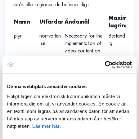
språk eller regionen du befinner dig i.
Maximal
Namn
Utfärdare
Ändamål
lagringstid
plyr
norrvatten
Necessary for the
Beständ
.se
implementation of
ig
video-content on
the website.
Statistik (2)
Denna webbplats använder cookies
Cookies för statistik hjälper en webbplatsägare att
förstå hur besökare interagerar med webbplatser
Enligt lagen om elektronisk kommunikation måste vi
genom att samla och rapportera in information
informera dig om att vi använder cookies. En cookie är
anonymt.
en textfil som lagras på användarens dator, för att sedan
hämtas upp av servern när användaren åter besöker
Maximal
nätplatsen.
Läs mer här.
Namn
Utfärdare
Ändamål
lagringstid