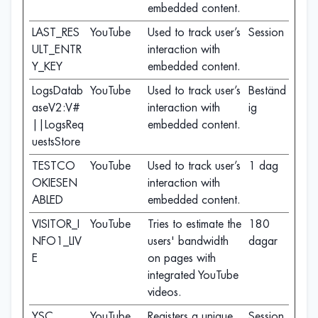
embedded content.
LAST_RES
YouTube
Used to track user’s
Session
ULT_ENTR
interaction with
Y_KEY
embedded content.
LogsDatab
YouTube
Used to track user’s
Beständ
aseV2:V#
interaction with
ig
||LogsReq
embedded content.
uestsStore
TESTCO
YouTube
Used to track user’s
1 dag
OKIESEN
interaction with
ABLED
embedded content.
VISITOR_I
YouTube
Tries to estimate the
180
NFO1_LIV
users' bandwidth
dagar
E
on pages with
integrated YouTube
videos.
YSC
YouTube
Registers a unique
Session