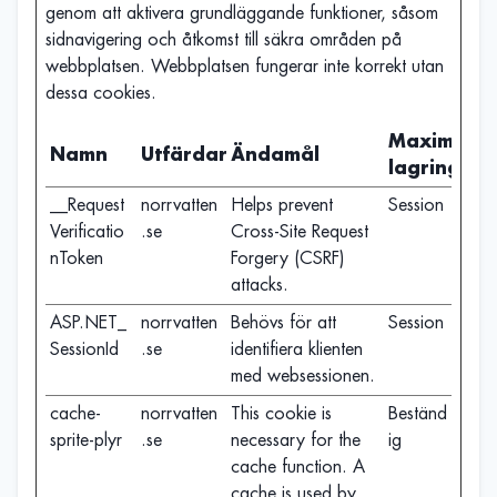
genom att aktivera grundläggande funktioner, såsom
sidnavigering och åtkomst till säkra områden på
webbplatsen. Webbplatsen fungerar inte korrekt utan
dessa cookies.
Maximal
Namn
Utfärdare
Ändamål
lagringstid
__Request
norrvatten
Helps prevent
Session
Verificatio
.se
Cross-Site Request
nToken
Forgery (CSRF)
attacks.
ASP.NET_
norrvatten
Behövs för att
Session
SessionId
.se
identifiera klienten
med websessionen.
cache-
norrvatten
This cookie is
Beständ
sprite-plyr
.se
necessary for the
ig
cache function. A
cache is used by