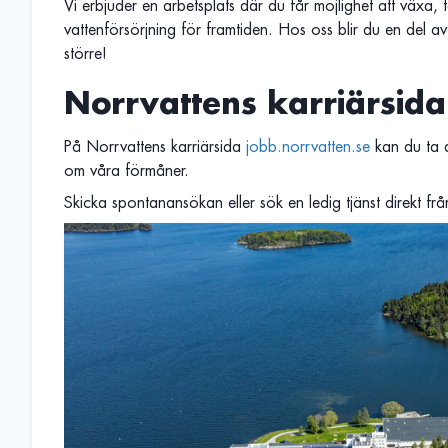
Vi erbjuder en arbetsplats där du får möjlighet att växa, t
vattenförsörjning för framtiden. Hos oss blir du en del
större!
Norrvattens karriärsida
På Norrvattens karriärsida
jobb.norrvatten.se
kan du ta 
om våra förmåner.
Skicka spontanansökan eller sök en ledig tjänst direkt frå