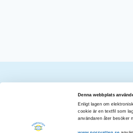
Kontakt
Denna webbplats använde
Enligt lagen om elektroni
cookie är en textfil som l
Postadress
användaren åter besöker n
Norrvatten
Box 2093
www.norrvatten.se
använd