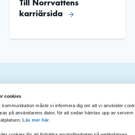
Till Norrvattens
karriärsida
Om webbplatsen
S
r cookies
sk kommunikation måste vi informera dig om att vi använder cook
agras på användarens dator, för att sedan hämtas upp av servern
Inloggning för administratörer
ätplatsen.
Läs mer här.
Tillgänglighet på webbplatsen
er cookies för att förbättra användbarheten på webbplatsen.