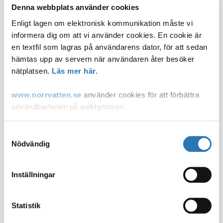
Denna webbplats använder cookies
Enligt lagen om elektronisk kommunikation måste vi
informera dig om att vi använder cookies. En cookie är
en textfil som lagras på användarens dator, för att sedan
hämtas upp av servern när användaren åter besöker
Norrvattens nyhetsbrev 2 - 2025
nätplatsen.
Läs mer här.
www.norrvatten.se
använder cookies för att förbättra
användbarheten på webbplatsen.
Du som inte accepterar användandet av cookies kan
Samtyckesval
ändra inställningar i din webbläsare så att den tillåter
Nödvändig
cookies eller via "Läs mer länken" ovan.
Inställningar
Post- och telestyrelsen, som är tillsynsmyndighet på
området, lämnar ytterligare information om cookies på
sin
webbplats
.
Statistik