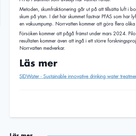
Metoden, skumfraktionering går ut på att tillsätta luft i b
skum på ytan. I det här skummet fastnar PFAS som har ly
en vakuumpump. Norrvatten kommer att göra flera olika f
Försöken kommer att pågå främst under mars 2024. Pilot
resultaten kommer även att ingå i ett större forskningsp
Norrvatten medverkar.
Läs mer
SIDWater - Sustainable innovative drinking water treatmen
Läs mer