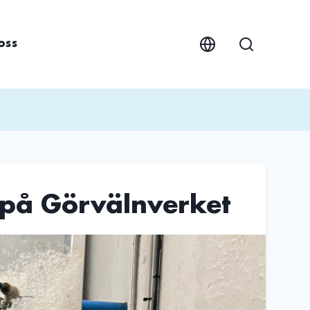
oss
 på Görvälnverket