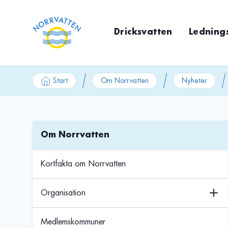
GÃ¥ till innehÃ¥ll
Dricksvatten
Ledning
Start
Om Norrvatten
Nyheter
Om Norrvatten
Kortfakta om Norrvatten
Organisation
Medlemskommuner