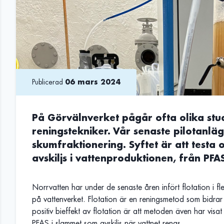
Publicerad
06 mars 2024
På Görvälnverket pågår ofta olika stu
reningstekniker. Vår senaste pilotanlä
skumfraktionering. Syftet är att testa
avskiljs i vattenproduktionen, från PF
Norrvatten har under de senaste åren infört flotation i fl
på vattenverket. Flotation är en reningsmetod som bidrar 
positiv bieffekt av flotation är att metoden även har visat 
PFAS i slammet som avskiljs när vattnet renas.