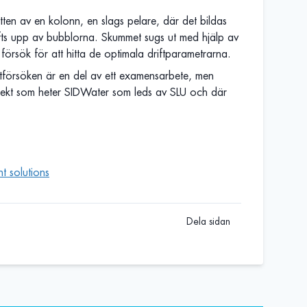
otten av en kolonn, en slags pelare, där det bildas
fts upp av bubblorna. Skummet sugs ut med hjälp av
örsök för att hitta de optimala driftparametrarna.
försöken är en del av ett examensarbete, men
rojekt som heter SIDWater som leds av SLU och där
t solutions
Dela sidan