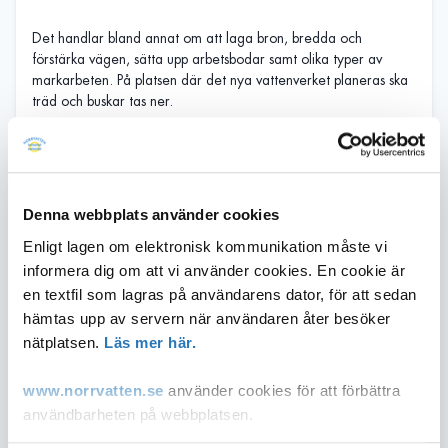
Det handlar bland annat om att laga bron, bredda och
förstärka vägen, sätta upp arbetsbodar samt olika typer av
markarbeten. På platsen där det nya vattenverket planeras ska
träd och buskar tas ner.
För dig som rör sig i området kan arbetena innebära begränsad
framkomlighet och en del oljud. Det är viktigt att vara
uppmärksam på avspärrningar och instruktioner från
entreprenörer som jobbar i området - både längs med vägen
Denna webbplats använder cookies
och i skogen. Det är viktigt för allas säkerhet.
De förberedande arbetena påbörjades i augusti och kommer
Enligt lagen om elektronisk kommunikation måste vi
pågå fram till januari 2026.
informera dig om att vi använder cookies. En cookie är
På
Norrvatten.se/nfvp
kan du läsa mer om höstens
en textfil som lagras på användarens dator, för att sedan
förberedande arbeten. Där återkommer vi också med mer
hämtas upp av servern när användaren åter besöker
information inför arbeten som kommer ha större påverkan på
nätplatsen.
Läs mer här.
omgivningen.
www.norrvatten.se
använder cookies för att förbättra
Om projektet
användbarheten på webbplatsen.