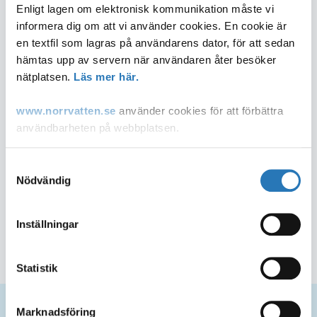
Enligt lagen om elektronisk kommunikation måste vi
informera dig om att vi använder cookies. En cookie är
en textfil som lagras på användarens dator, för att sedan
hämtas upp av servern när användaren åter besöker
nätplatsen.
Läs mer här.
www.norrvatten.se
använder cookies för att förbättra
användbarheten på webbplatsen.
Du som inte accepterar användandet av cookies kan
Samtyckesval
ändra inställningar i din webbläsare så att den tillåter
1
Nödvändig
cookies eller via "Läs mer länken" ovan.
Inställningar
Dela sidan
Post- och telestyrelsen, som är tillsynsmyndighet på
området, lämnar ytterligare information om cookies på
sin
webbplats
.
Statistik
Marknadsföring