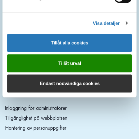
Kontakt
Visa detaljer
Postadress
Norrvatten
Box 2093
Tillåt alla cookies
169 02 SOLNA
08-627 37 00
Tillåt urval
info@norrvatten.se
Endast nödvändiga cookies
Om webbplatsen
Inloggning för administratörer
Tillgänglighet på webbplatsen
Hantering av personuppgifter