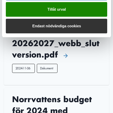
2022-11-08
Dokument
Tillåt urval
Endast nödvändiga cookies
Budget 2025 med VP
20262027_webb_slut
version.pdf
2024-11-06
Dokument
Norrvattens budget
för 2024 med