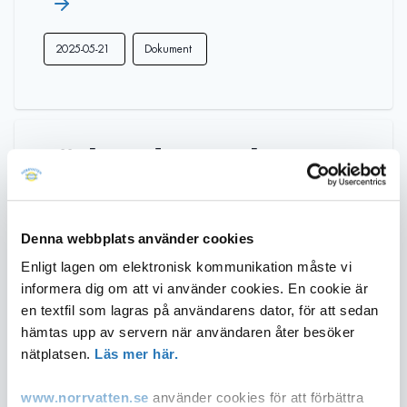
2025-05-21
Dokument
Förbundsstyrelsens
protokoll 2023-04-12
Denna webbplats använder cookies
Enligt lagen om elektronisk kommunikation måste vi
informera dig om att vi använder cookies. En cookie är
2023-04-24
Dokument
en textfil som lagras på användarens dator, för att sedan
hämtas upp av servern när användaren åter besöker
nätplatsen.
Läs mer här.
www.norrvatten.se
använder cookies för att förbättra
Förbundsstyrelsens