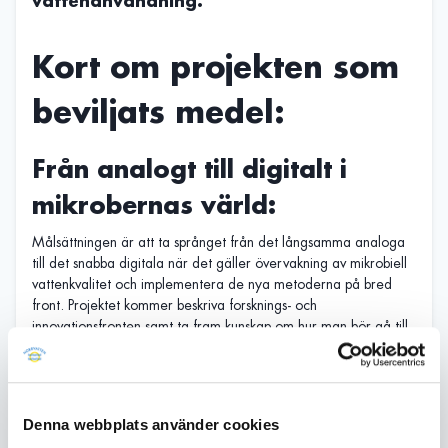
vattenanvändning.
Kort om projekten som
beviljats medel:
Från analogt till digitalt i
mikrobernas värld:
Målsättningen är att ta språnget från det långsamma analoga
till det snabba digitala när det gäller övervakning av mikrobiell
vattenkvalitet och implementera de nya metoderna på bred
front. Projektet kommer beskriva forsknings- och
innovationsfronten samt ta fram kunskap om hur man bör gå till
väga för etablera ny teknik inom ett område där lagstiftning
och etablerad praxis kan utgöra en extra stor utmaning.
Projektet koordineras av Sweden Water Research AB.
Denna webbplats använder cookies
Ny praxis för bedömning och