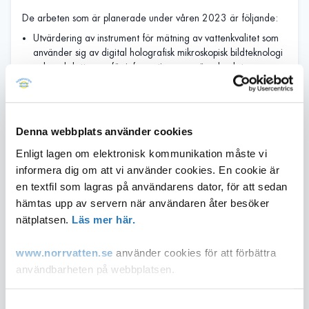
De arbeten som är planerade under våren 2023 är följande:
Utvärdering av instrument för mätning av vattenkvalitet som
använder sig av digital holografisk mikroskopisk bildteknologi
och vad detta ger för information om mängd och typ av
bakterier i vattnet. Tekniken kommer jämföras med andra
metoder för att analysera vattnets innehåll av bakterier.
Fördelen med mikroskopisk bildteknologi är att den är
väsentligt mycket billigare och snabbare än mer traditionella
Denna webbplats använder cookies
metoder.
Enligt lagen om elektronisk kommunikation måste vi
Virusreduktion över ultrafiltermembran. I arbetet ska delvis
informera dig om att vi använder cookies. En cookie är
nya metoder för att analysera virus vidareutvecklas och ingå
i den utvärdering av ultrafilter som nu pågår på Norrvatten.
en textfil som lagras på användarens dator, för att sedan
hämtas upp av servern när användaren åter besöker
Kostnadseffektiv och klimatsmart PFAS-reduktion. PFAS kan
tas bort med hjälp av aktivt kol, men reningseffekten avtar
nätplatsen.
Läs mer här.
över tid och kolet måste bytas ut. För att minska kostnader
och reducera klimatpåverkan behöver kolet kunna användas
www.norrvatten.se
använder cookies för att förbättra
så länge som möjligt. Arbetet ska ge vägledning hur
användbarheten på webbplatsen.
Norrvatten kan göra det i en framtida reningsprocess.
Effektiva processer för behandling av restströmmar från
Du som inte accepterar användandet av cookies kan
Samtyckesval
dricksvattenproduktion. Dricksvattenproduktion ger upphov till