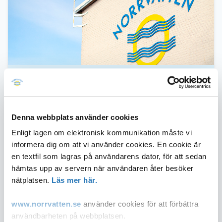
Publicerad
14 november 2022
Norrvatten är en politiskt styrd
Denna webbplats använder cookies
organisation, där förbundsfullmäktige är
Enligt lagen om elektronisk kommunikation måste vi
det högsta beslutande organet och
informera dig om att vi använder cookies. En cookie är
förbundsstyrelsen är verkställande. Sedan
en textfil som lagras på användarens dator, för att sedan
valet i september pågår arbete hos
hämtas upp av servern när användaren åter besöker
Norrvattens medlemskommuner att utse
nätplatsen.
Läs mer här.
ledamöter och ersättare som ska
representera sin kommun i
www.norrvatten.se
använder cookies för att förbättra
förbundsfullmäktige.
användbarheten på webbplatsen.