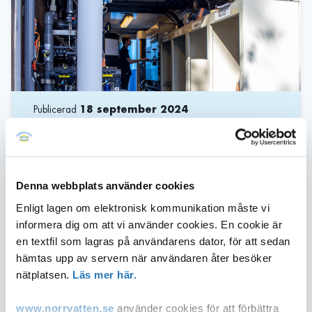
Publicerad
18 september 2024
Nu är Norrvattens nya pilotanläggning i
drift vid Görvälnverket. Under ett års tid
Denna webbplats använder cookies
kommer Norrvatten genomföra
Enligt lagen om elektronisk kommunikation måste vi
pilotförsök som ska testa direktfällning på
informera dig om att vi använder cookies. En cookie är
ultrafilter. De nya pilotförsöken kommer
en textfil som lagras på användarens dator, för att sedan
testa den processlösning som nu föreslås i
hämtas upp av servern när användaren åter besöker
Norrvattens framtida anläggning, där
nätplatsen.
Läs mer här.
råvatten filtreras genom
ultrafiltermembran.
www.norrvatten.se
använder cookies för att förbättra