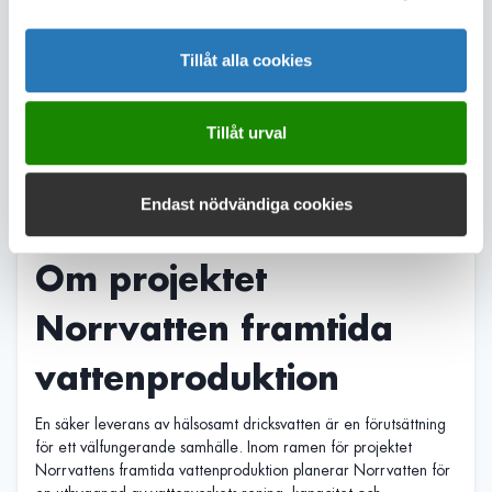
ljussättning att förekomma.
Samarbete på
Tillåt alla cookies
fastlandet
Tillåt urval
På fastlandet, mellan båtklubbarna och Baset, som är ett torp i
Viksjö i Järfälla, kommer ytterligare gallring av träd att ske för
Endast nödvändiga cookies
att främja djurlivet. Det arbetet ansvarar Järfälla kommun för,
men Norrvatten är med och finansierar.
Om projektet
Norrvatten framtida
vattenproduktion
En säker leverans av hälsosamt dricksvatten är en förutsättning
för ett välfungerande samhälle. Inom ramen för projektet
Norrvattens framtida vattenproduktion planerar Norrvatten för