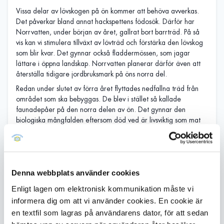
Vissa delar av lövskogen på ön kommer att behöva avverkas.
Det påverkar bland annat hackspettens födosök. Därför har
Norrvatten, under början av året, gallrat bort barrträd. På så
vis kan vi stimulera tillväxt av lövträd och förstärka den lövskog
som blir kvar. Det gynnar också fladdermössen, som jagar
lättare i öppna landskap. Norrvatten planerar därför även att
återställa tidigare jordbruksmark på öns norra del.
Redan under slutet av förra året flyttades nedfallna träd från
området som ska bebyggas. De blev i stället så kallade
faunadepåer på den norra delen av ön. Det gynnar den
biologiska mångfalden eftersom död ved är livsviktig som mat
och bostad för många djur, svampar och växter.
Under sommaren kommer Norrvatten att inventera området
för att se om svampen skinntagging finns inom det planerade
byggområdet. Om den påträffas inom byggområdet kommer
Denna webbplats använder cookies
den att flyttas till en lämplig, skyddad plats.
Enligt lagen om elektronisk kommunikation måste vi
Nya boplatser när de
informera dig om att vi använder cookies. En cookie är
en textfil som lagras på användarens dator, för att sedan
gamla försvinner