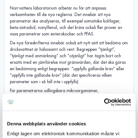
Norrvattens laboratorium arbetar nu för att anpassa
verksamheten till de nya reglerna. Det innebär att nya
parametrar ska analyseras, till exempel somatiska kolifager,
beta-östradiol, nonylfenol, och det krävs också fler prover av
vissa parametrar som enterokocker och PFAS.
De nya föreskrifterna innebär också ett nytt sätt att bedöma om
dricksvattnet är hälsosamt och rent. Begreppen ”tjänligt”,
”tjänligt med anmärkning” och ”otjänligt” har tagits bort och
ersatts med en jämförelse mot gränsvärden, där det ska göras
en bedömning enligt begreppen: ”uppfylls gällande krav” eller
”uppfylls inte gällande krav” (där det specificeras vilken
parameter som i så fall inte i uppfylls).
För parametrarna odlingsbara mikroorganismer,
långsamväxande bakterier samt TOC finns det inga numeriska
gränsvärden i den nya föreskriften, utan i stället gäller "ingen
onormal förändring".
Att anpassa Norrvattens verksamhet till det nya regelverket
Denna webbplats använder cookies
kommer att pågå en tid framöver och i takt med att
Enligt lagen om elektronisk kommunikation måste vi
Livsmedelsverket presenterar vägledning för olika delar av