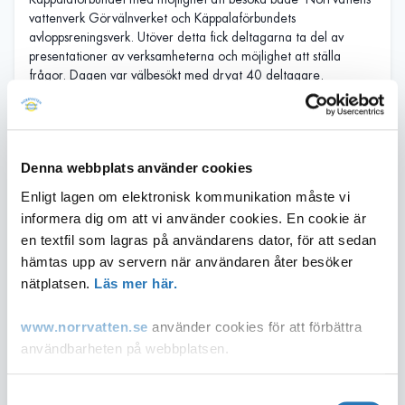
vattenverk Görvälnverket och Käppalaförbundets
avloppsreningsverk. Utöver detta fick deltagarna ta del av
presentationer av verksamheterna och möjlighet att ställa
frågor. Dagen var välbesökt med drygt 40 deltagare.
Så styrs Norrvatten
Norrvatten är en politiskt styrd organisation, där
Denna webbplats använder cookies
förbundsfullmäktige är det högsta beslutande organet och
förbundsstyrelsen är verkställande.
Enligt lagen om elektronisk kommunikation måste vi
informera dig om att vi använder cookies. En cookie är
Norrvattens 14 medlemskommuner har olika många platser i
en textfil som lagras på användarens dator, för att sedan
förbundsfullmäktige beroende på hur stor andel de äger i
Norrvatten och hur mycket vatten de har köpt under 2020.
hämtas upp av servern när användaren åter besöker
Partifördelningen i förbundsfullmäktige speglar hur
nätplatsen.
Läs mer här.
partifördelningen ser ut i medlemskommunernas
kommunfullmäktige.
www.norrvatten.se
använder cookies för att förbättra
Norrvattens nya styrelse tillträdde 1 januari 2023 och hade sitt
användbarheten på webbplatsen.
första sammanträde 15 februari 2023.
Du som inte accepterar användandet av cookies kan
Samtyckesval