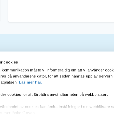
Om webbplatsen
S
r cookies
sk kommunikation måste vi informera dig om att vi använder cook
agras på användarens dator, för att sedan hämtas upp av servern
Inloggning för administratörer
ätplatsen.
Läs mer här.
Tillgänglighet på webbplatsen
er cookies för att förbättra användbarheten på webbplatsen.
Hantering av personuppgifter
ändandet av cookies kan ändra inställningar i din webbläsare s
"Läs mer länken" ovan.