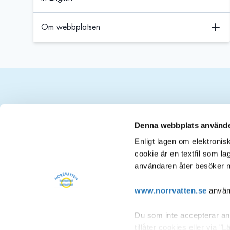
Om webbplatsen
Kontakt
Denna webbplats använde
Enligt lagen om elektroni
cookie är en textfil som l
Postadress
användaren åter besöker n
Norrvatten
Box 2093
www.norrvatten.se
använd
169 02 SOLNA
Du som inte accepterar anv
08-627 37 00
tillåter cookies eller via 