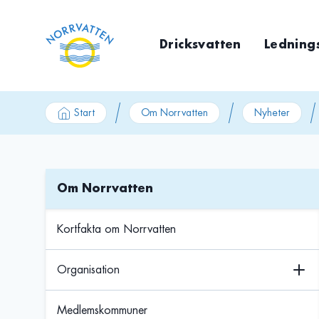
GÃ¥ till innehÃ¥ll
Dricksvatten
Ledning
Start
Om Norrvatten
Nyheter
Om Norrvatten
Kortfakta om Norrvatten
Organisation
Medlemskommuner