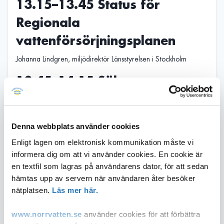
13.15–13.45 Status för
Regionala
vattenförsörjningsplanen
Johanna Lindgren, miljödirektör Länsstyrelsen i Stockholm
13.45–14.15 Säkra
vattenleveranser i oroliga
tider
Denna webbplats använder cookies
Henrik Häggström, försvarsdirektör Länsstyrelsen i Stockholm
Enligt lagen om elektronisk kommunikation måste vi
Robert Nilsson, säkerhetschef Norrvatten
informera dig om att vi använder cookies. En cookie är
en textfil som lagras på användarens dator, för att sedan
14.15–14.30 Paus
hämtas upp av servern när användaren åter besöker
nätplatsen.
Läs mer här.
14.30–15.30 PFAS i vårt
www.norrvatten.se
använder cookies för att förbättra
vatten, vem har ansvaret?