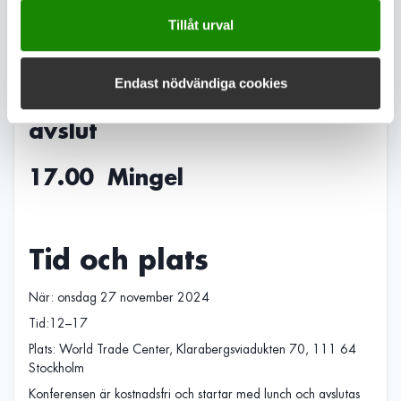
avloppsdirektiv
Tillåt urval
Klara Westling, expert miljö- och avloppsfrågor Svenskt vatten
Endast nödvändiga cookies
16.45–17.00 Summering och
avslut
17.00 Mingel
Tid och plats
När: onsdag 27 november 2024
Tid:12–17
Plats: World Trade Center, Klarabergsviadukten 70, 111 64
Stockholm
Konferensen är kostnadsfri och startar med lunch och avslutas