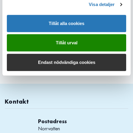
Visa detaljer
ledningsprojekt handlar bland annat att om att se till att
ledningarna är i gott skick och har tillräcklig kapacitet för att
möta kommunernas förbrukning.
Tillåt alla cookies
Dela sidan
Tillåt urval
Endast nödvändiga cookies
Läs mer
Kontakt
Postadress
Norrvatten