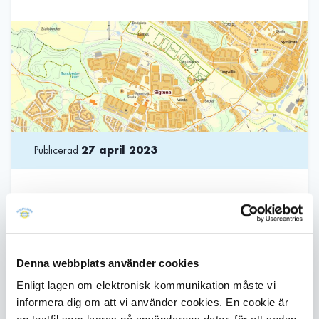
Publicerad
27 april 2023
Norrvatten inleder nu arbetet med att
byta ut en 200 meter lång vattenledning
vid Vattentornsparken, vid Valsta
vattentorn, i Sigtuna kommun. Genom att
Denna webbplats använder cookies
byta ut ledningen minskar risken för
Enligt lagen om elektronisk kommunikation måste vi
vattenläckor och vattenleveransen blir
informera dig om att vi använder cookies. En cookie är
säkrare.