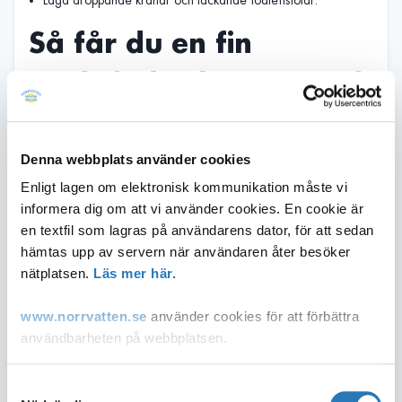
Så får du en fin
trädgård och sparar på
vattnet samtidigt:
Denna webbplats använder cookies
Om något i trädgården behöver vattnas: vattna tidig
morgon, på kvällen eller nattetid och undvik att vattna när
Enligt lagen om elektronisk kommunikation måste vi
det är som varmast så att inte vattnet avdunstar. Vattna med
informera dig om att vi använder cookies. En cookie är
kanna eller vattenslang som du håller i handen.
en textfil som lagras på användarens dator, för att sedan
Spara regnvattnet från stuprör i en tunna och använd det för
hämtas upp av servern när användaren åter besöker
vattning.
nätplatsen.
Läs mer här.
Placera krukor med känsliga växter på skuggiga platser
under soliga dagar.
www.norrvatten.se
använder cookies för att förbättra
Låt gräsmattan vara. Den återhämtar sig efter långvarig
användbarheten på webbplatsen.
torka.
Lägg inte nya gräsmattor och plantera inte nya häckar under
Du som inte accepterar användandet av cookies kan
våren och sommaren. Gör det hellre på hösten, det vill säga
Samtyckesval
i september och framåt.