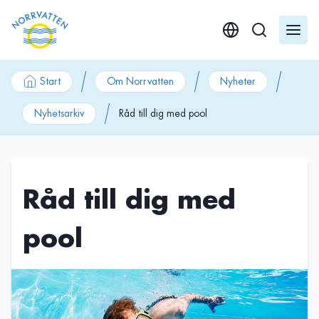
GÃ¥ till innehÃ¥ll
Start
Om Norrvatten
Nyheter
Nyhetsarkiv
Råd till dig med pool
Råd till dig med
pool