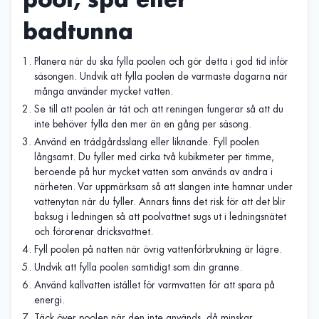
badtunna
Planera när du ska fylla poolen och gör detta i god tid inför
säsongen. Undvik att fylla poolen de varmaste dagarna när
många använder mycket vatten.
Se till att poolen är tät och att reningen fungerar så att du
inte behöver fylla den mer än en gång per säsong.
Använd en trädgårdsslang eller liknande. Fyll poolen
långsamt. Du fyller med cirka två kubikmeter per timme,
beroende på hur mycket vatten som används av andra i
närheten. Var uppmärksam så att slangen inte hamnar under
vattenytan när du fyller. Annars finns det risk för att det blir
baksug i ledningen så att poolvattnet sugs ut i ledningsnätet
och förorenar dricksvattnet.
Fyll poolen på natten när övrig vattenförbrukning är lägre.
Undvik att fylla poolen samtidigt som din granne.
Använd kallvatten istället för varmvatten för att spara på
energi.
Täck över poolen när den inte används, då minskar