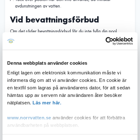
avdunstningen av vatten.
Vid bevattningsförbud
Om det råder bevattningsförbud får du inte fylla din pool,
spabad eller badtunna
Tips när du tömmer din
Denna webbplats använder cookies
pool, spa eller
Enligt lagen om elektronisk kommunikation måste vi
badtunna
informera dig om att vi använder cookies. En cookie är
en textfil som lagras på användarens dator, för att sedan
Innan tömning är det viktigt att vattnet avkloreras om klor
hämtas upp av servern när användaren åter besöker
har använts som desinfektionsmedel. Avkloreringsmedel
nätplatsen.
Läs mer här.
(t.ex. natriumsulfit eller natriumtiosulfat) kan köpas i butiker
för pooltillbehör. Om separat tank finns för backspolvatten
www.norrvatten.se
använder cookies för att förbättra
kan tanken användas vid avklorering. Alternativt kan vattnet
användbarheten på webbplatsen.
avkloreras genom att vattnet får stå i
solljus (utan tak) minst en vecka utan nya tillsatser sker.