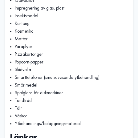
Golvpolish
Impregnering av glas, plast
Insektsmedel
Kartong
Kosmetika
Mattor
Paraplyer
Pizzakartonger
Popcorn-papper
Skidvalla
Smarttelefoner (smutsavvisande ytbehandling)
Smörjmedel
Spolglans för diskmaskiner
Tandtråd
Tält
Väskor
Ytbehandlings/beläggningsmaterial
Länkar