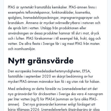
PFAS är syntetiskt framställda kemikalier. PFAS-ämnen finns i
exempelvis teflonstekpannor, funktionskläder, kosmetika,
spolglans, livsmedelsförpackningar, impregneringssprayer och
brandskum. Ämnena är mycket svårnedbrytbara i naturen och
de sprids lätt i vatten. Utsläpp från produktionen eller
användningen av dessa produkter hamnar till slut i mat, dryck
och i luften. PFAS förekommer i till exempel fisk, frukt, ägg och
vatten. De allra flesta i Sverige får i sig mest PFAS från maten
och inomhusmiljön.
Nytt gränsvärde
Den europeiska livsmedelssäkerhetsmyndigheten, EFSA,
fastställde i september 2020 en skärpt bedömning av hur
mycket PFAS-ämnen människor kan få i sig utan risk för hälsan.
Med anledning av detta föreslår nu Livsmedelsverket att det
nya gränsvärdet för dricksvatten i Sverige ska vara 4 nanogram
per liter vatten (ng/l) för PFAS4 (summan av fyra olika PFAS-
ämnen). Det nya gränsvärdet kommer enligt förslaget att
börja tillämpas 2026. Livsmedelsverkets åtgärdsgräns är idag