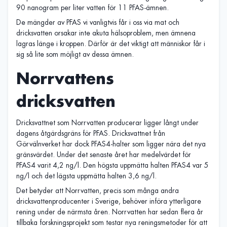
90 nanogram per liter vatten för 11 PFAS-ämnen.
De mängder av PFAS vi vanligtvis får i oss via mat och
dricksvatten orsakar inte akuta hälsoproblem, men ämnena
lagras länge i kroppen. Därför är det viktigt att människor får i
sig så lite som möjligt av dessa ämnen.
Norrvattens
dricksvatten
Dricksvattnet som Norrvatten producerar ligger långt under
dagens åtgärdsgräns för PFAS. Dricksvattnet från
Görvälnverket har dock PFAS4-halter som ligger nära det nya
gränsvärdet. Under det senaste året har medelvärdet för
PFAS4 varit 4,2 ng/l. Den högsta uppmätta halten PFAS4 var 5
ng/l och det lägsta uppmätta halten 3,6 ng/l.
Det betyder att Norrvatten, precis som många andra
dricksvattenproducenter i Sverige, behöver införa ytterligare
rening under de närmsta åren. Norrvatten har sedan flera år
tillbaka forskningsprojekt som testar nya reningsmetoder för att