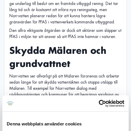
ge underlag till beslut om en framtida utbyggd rening. Det tar
lång tid och är kostsamt att införa nya reningssteg, men
Norrvatten planerar redan för att kunna hantera lägre
gränsvärden för PFAS i vattenverkets kommande utbyggnad.
Den allra viktigaste åtgärden är dock att aktörer som släpper ut
PFAS i miljön tar sitt ansvar så att PFAS inte hamnar i naturen.
Skydda Mälaren och
grundvattne
t
Norrvatten ser allvarligt på att Mälaren förorenas och arbetar
sedan länge för att skydda vattentäkten och stoppa utsläpp till
Mälaren. Till exempel för Norrvatten dialog med
räddningstjänsten och kommuner för att begränsa spridning av
brandskum från nya bränder. Inom ramen för Norra
Stockholmsåsens grundvattenråd arbetar Norrvatten också för
att skydda grundvattnet i norra Stockholmsåsen mot
föroreningar.
Denna webbplats använder cookies