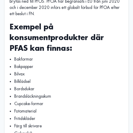
brytas ned till PFOS. PFOA har begränsats i EU från juni 2020
och i december 2020 införs ett globalt förbud för PFOA efter
ett beslut i FN.
Exempel på
konsumentprodukter där
PFAS kan finnas:
Bakformar
Bakpapper
Bilvax
Bilklädsel
Bordsdukar
Brandsläckningsskum
Cupcake-formar
Fotomaterial
Fritidskläder
Färg till skrivare