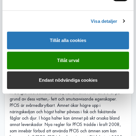
sig mest PFAS från maten och inomhusmiljön.
PFAS-ämnen har många olika användningsområden i vårt
samhälle som en följd av sina vatten-, fett- och smutsavvisande
Visa detaljer
egenskaper. Textil- och läderimpregnering är ett av de största
användningsområdena för PFAS-ämnen. PFAS-ämnen används
även i bland annat golvvax, skidvalla, brandsläckningsskum,
Tillåt alla cookies
färg, teflon, snabbmatskartonger, bakplåtspapper, smink och
bullformar.
Tillåt urval
PFOS, PFOA, PFHxS och PFNA
De ämnen som benämns PFAS4 är: PFOS, PFOA, PFHxS och
Endast nödvändiga cookies
PFNA. Användningen av dessa ämnen är redan reglerad till
stor del. De två vanligaste PFAS-ämnena är PFOS och PFOA.
PFOS (perfluorooktansulfonat) har använts i mer än 50 år på
grund av dess vatten,- fett och smutsavvisande egenskaper.
PFOS är svårnedbrytbart. Ämnet ökar högre upp i
näringskedjan och högst halter påvisas i fisk och fiskätande
fåglar och djur. I höga halter kan ämnet på sikt orsaka bland
annat leverskador. Nya regler för PFOS trädde i kraft 2008,
som innebär förbud att använda PFOS och ämnen som kan