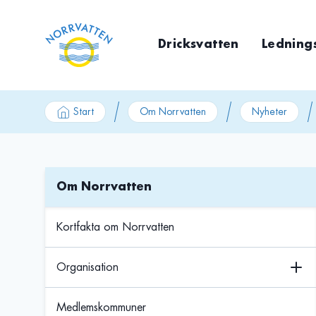
GÃ¥ till innehÃ¥ll
Dricksvatten
Ledning
Start
Om Norrvatten
Nyheter
Om Norrvatten
Kortfakta om Norrvatten
Organisation
Medlemskommuner