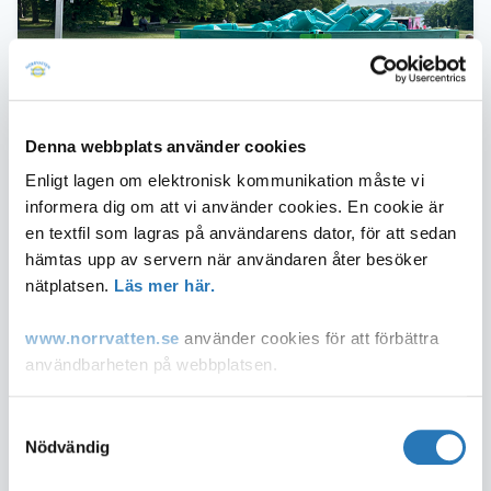
Publicerad
10 juni 2024
Denna webbplats använder cookies
Enligt lagen om elektronisk kommunikation måste vi
Årets nationaldagsfirande i Hagaparken
informera dig om att vi använder cookies. En cookie är
var som vanligt en välbesökt tillställning,
en textfil som lagras på användarens dator, för att sedan
med tiotusentals besökare i parken.
hämtas upp av servern när användaren åter besöker
Norrvatten bemannade en
nätplatsen.
Läs mer här.
dricksvattenstation där vi bjöd på gott
kranvatten och delade ut vattenflaskor till
www.norrvatten.se
använder cookies för att förbättra
törstiga nationaldagsfirare.
användbarheten på webbplatsen.
Du som inte accepterar användandet av cookies kan
I samarbete med Solna stad delade Norrvatten ut miljövänliga
Samtyckesval
vattenflaskor som besökarna i Hagaparken kunde fylla i
ändra inställningar i din webbläsare så att den tillåter
Nödvändig
vattenstationen. Vattenstationen var ett populärt inslag i parken.
cookies eller via "Läs mer länken" ovan.
Under dagen gick det åt flera tusen flaskor och många