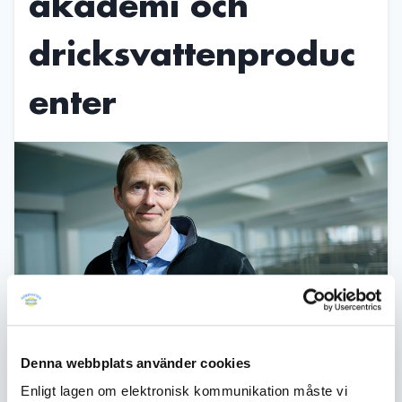
akademi och
dricksvattenproduc
enter
Publicerad
06 november 2024
Denna webbplats använder cookies
Daniel Hellström, chef för kvalitet och
utveckling på Norrvatten, kommer
Enligt lagen om elektronisk kommunikation måste vi