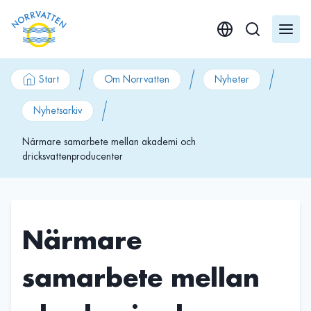
GÃ¥ till innehÃ¥ll
Start
Om Norrvatten
Nyheter
Nyhetsarkiv
Närmare samarbete mellan akademi och
dricksvattenproducenter
Närmare
samarbete mellan