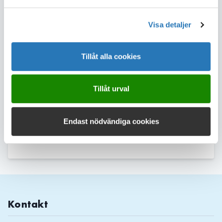
samverkansplattform för dricksvattenforskning - har varit och är
viktiga för att utveckla arbetssätt och kunskap som behövs för att
långsiktigt och kostnadseffektivt trygga vattenförsörjningen. Min
Visa detaljer
förhoppning är att jag ska bidra till att Chalmers fortsätter
arbeta med viktiga samhällsfrågor som vattenförsörjning och
hållbar utveckling samt att DRICKS fortsätter vara det självklara
Tillåt alla cookies
navet i svensk dricksvattenförsörjning, säger Daniel Hellström.
DRICKS är en samverkansplattform för dricksvattenforskning vid
Tillåt urval
Chalmers, Lunds tekniska högskola, Linköpings universitet, SLU
och Uppsala universitet. Läs mer om
DRICKS
Endast nödvändiga cookies
Dela sidan
Kontakt