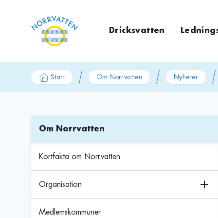
GÃ¥ till innehÃ¥ll
Dricksvatten
Ledning
Start
Om Norrvatten
Nyheter
Om Norrvatten
Kortfakta om Norrvatten
Organisation
Medlemskommuner