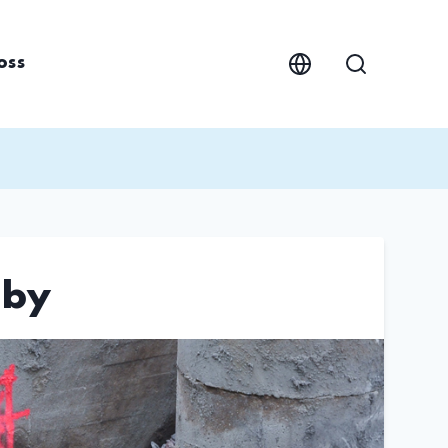
oss
äby