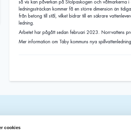
så vis kan påverkan på Stolpaskogen och våtmarkerna i 
ledningssträckan kommer få en större dimension än tidiga
från betong till stål, vilket bidrar till en säkrare vattenle
ledning.
Arbetet har pågått sedan februari 2023. Norrvattens pro
Mer information om Täby kommuns nya spillvattenlednin
Om webbplatsen
S
r cookies