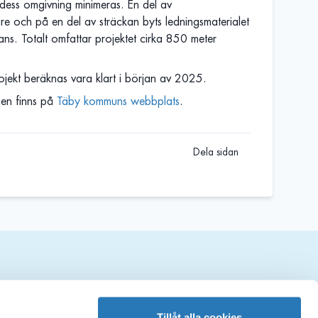
dess omgivning minimeras. En del av
re och på en del av sträckan byts ledningsmaterialet
verans. Totalt omfattar projektet cirka 850 meter
jekt beräknas vara klart i början av 2025.
gen finns på
Täby kommuns webbplats
.
Dela sidan
ociala medier
Tillåt alla cookies