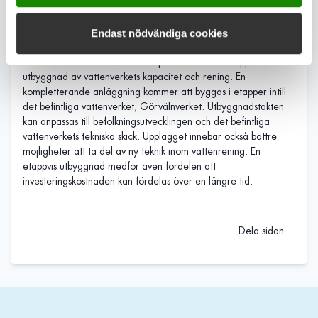
dricksvattenkvalitet även framöver.
I september 2020 fattade Norrvattens styrelse ett
Endast nödvändiga cookies
inriktningsbeslut om Norrvattens framtida vattenproduktion.
Beslutet innebär att Norrvatten planerar för en etappvis
utbyggnad av vattenverkets kapacitet och rening. En
kompletterande anläggning kommer att byggas i etapper intill
det befintliga vattenverket, Görvälnverket. Utbyggnadstakten
kan anpassas till befolkningsutvecklingen och det befintliga
vattenverkets tekniska skick. Upplägget innebär också bättre
möjligheter att ta del av ny teknik inom vattenrening. En
etappvis utbyggnad medför även fördelen att
investeringskostnaden kan fördelas över en längre tid.
Dela sidan