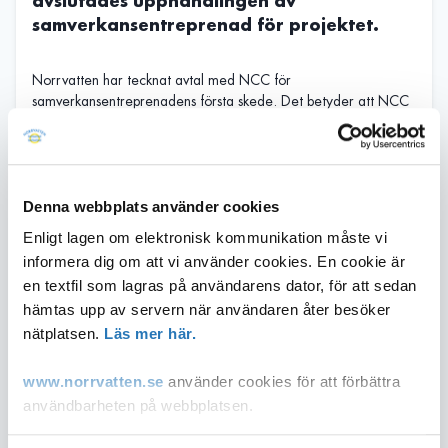
avslutades upphandlingen av
samverkansentreprenad för projektet.
Norrvatten har tecknat avtal med NCC för
samverkansentreprenadens första skede. Det betyder att NCC
initialt kommer vara delaktiga i planerings- och
projekteringsarbetet. I ett senare skede har Norrvatten
möjlighet att även teckna avtal för byggskedet.
Komplext projekt
Denna webbplats använder cookies
Enligt lagen om elektronisk kommunikation måste vi
Att bygga en ny anläggning för vattenproduktion är ett
informera dig om att vi använder cookies. En cookie är
komplext projekt där många aspekter behöver vägas in. Det
en textfil som lagras på användarens dator, för att sedan
pågår också flera formella processer för att få tillstånd att
hämtas upp av servern när användaren åter besöker
bygga.
nätplatsen.
Läs mer här.
Bland annat behövs en ny detaljplan för området
Skäftingeholmen i Järfälla. Processen att ta fram en ny
www.norrvatten.se
använder cookies för att förbättra
detaljplan pågår hos Järfälla kommun. Samråd för detaljplanen
användbarheten på webbplatsen.
avslutades i september 2022 och nu pågår arbetet att gå
igenom de synpunkter som inkommit och arbeta vidare med