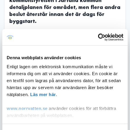
kommunstyrelsen i Järfälla kommun
detaljplanen för området, men flera andra
beslut återstår innan det är dags för
byggstart.
En ny detaljplan för området Skäftingeholmen, i Järfälla, är en
av de formella processer som pågår för att få tillstånd att
bygga. Beslutet i kommunstyrelsen i Järfälla är en viktig
milstolpe. Nästa steg är att kommunfullmäktige ska fatta beslut
Denna webbplats använder cookies
om detaljplanen, vilket väntas ske i januari.
Enligt lagen om elektronisk kommunikation måste vi
informera dig om att vi använder cookies. En cookie är
Flera beslut återstår
en textfil som lagras på användarens dator, för att sedan
hämtas upp av servern när användaren åter besöker
Att bygga en ny anläggning för vattenproduktion är ett
komplext projekt och flera beslut återstår innan spaden kan
nätplatsen.
Läs mer här.
sättas i marken. Förutom en ny detaljplan har Norrvatten också
ansökt om miljötillstånd hos mark- och miljödomstolen. Beslut
www.norrvatten.se
använder cookies för att förbättra
väntas under 2025.
användbarheten på webbplatsen.
Norrvattens förbundsstyrelse ska också fatta ett
genomförandebeslut, vilket innefattar beslut om budget och
Du som inte accepterar användandet av cookies kan