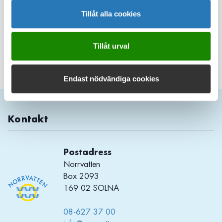
handlar om lägre kostnader, effektivare arbetssätt och högre
Tillåt alla cookies
säkerhet.
Tillåt urval
Dela sidan
Endast nödvändiga cookies
Kontakt
Postadress
Norrvatten
Box 2093
169 02 SOLNA
08-627 37 00