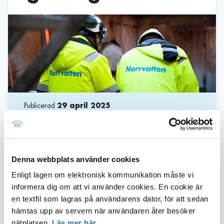
Publicerad
29 april 2025
Idag anlitar Norrvatten en
driftentreprenör som sköter drift och
Denna webbplats använder cookies
underhåll av våra vattenledningar, men
Enligt lagen om elektronisk kommunikation måste vi
från 1 januari 2026 kommer Norrvatten
informera dig om att vi använder cookies. En cookie är
att ta över detta ansvar i egen regi. Nu
en textfil som lagras på användarens dator, för att sedan
pågår förberedelser för att få lokaler,
hämtas upp av servern när användaren åter besöker
utrustning och personal på plats i tid.
nätplatsen.
Läs mer här.