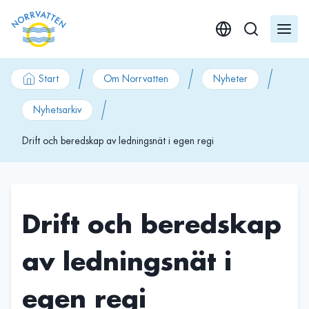
GÃ¥ till innehÃ¥ll
Start
Om Norrvatten
Nyheter
Nyhetsarkiv
Drift och beredskap av ledningsnät i egen regi
Drift och beredskap
av ledningsnät i
egen regi