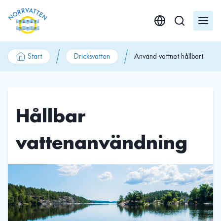
GÃ¥ till innehÃ¥ll
Start
Dricksvatten
Använd vattnet hållbart
Hållbar
vattenanvändning