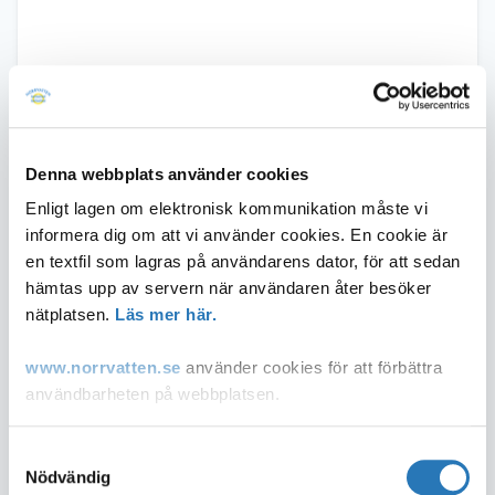
Enkla tips på hur du kan spara
Denna webbplats använder cookies
vatten:
Enligt lagen om elektronisk kommunikation måste vi
informera dig om att vi använder cookies. En cookie är
Duscha istället för att bada.
en textfil som lagras på användarens dator, för att sedan
Ta korta duschar istället för långa. Stäng av vattnet i duschen
hämtas upp av servern när användaren åter besöker
när du tvålar in dig.
nätplatsen.
Läs mer här.
Stäng av vattnet när du borstar tänderna.
Kör fulla disk- och tvättmaskiner.
www.norrvatten.se
använder cookies för att förbättra
Ställ en fylld tillbringare i kylen så slipper du spola länge
användbarheten på webbplatsen.
varje gång du vill ha ett glas kallt vatten.
Laga droppande kranar och läckande toalettstolar.
Du som inte accepterar användandet av cookies kan
Samtyckesval
Så får du en fin trädgård och sparar
ändra inställningar i din webbläsare så att den tillåter
Nödvändig