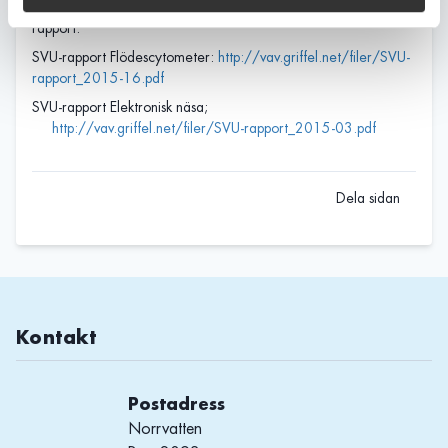
från SVU för vidareutveckling och i de fallen finns även en SVU-
rapport.
SVU-rapport Flödescytometer:
http://vav.griffel.net/filer/SVU-
rapport_2015-16.pdf
SVU-rapport Elektronisk näsa;
http://vav.griffel.net/filer/SVU-rapport_2015-03.pdf
Dela sidan
Kontakt
Postadress
Norrvatten