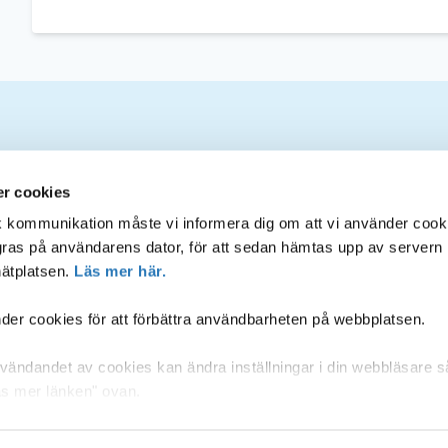
Om webbplatsen
S
r cookies
sk kommunikation måste vi informera dig om att vi använder cook
agras på användarens dator, för att sedan hämtas upp av servern
Inloggning för administratörer
ätplatsen.
Läs mer här.
Tillgänglighet på webbplatsen
er cookies för att förbättra användbarheten på webbplatsen.
Hantering av personuppgifter
ändandet av cookies kan ändra inställningar i din webbläsare s
"Läs mer länken" ovan.
om är tillsynsmyndighet på området, lämnar ytterligare informati