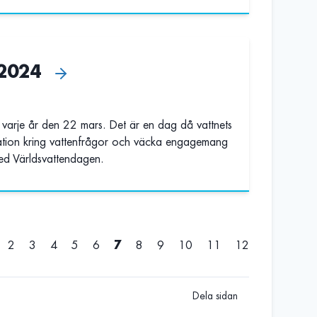
 2024
varje år den 22 mars. Det är en dag då vattnets
ation kring vattenfrågor och väcka engagemang
med Världsvattendagen.
2
3
4
5
6
7
8
9
10
11
12
Dela sidan