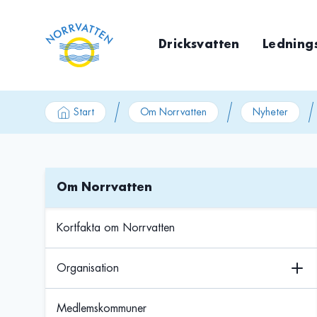
GÃ¥ till innehÃ¥ll
Dricksvatten
Ledning
Start
Om Norrvatten
Nyheter
Om Norrvatten
Kortfakta om Norrvatten
Organisation
Medlemskommuner