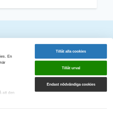
ociala medier
Tillåt alla cookies
ies. En
 när
Tillåt urval
Endast nödvändiga cookies
å att den
on om