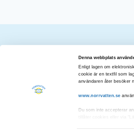
Kontakt
Denna webbplats använde
Enligt lagen om elektroni
cookie är en textfil som l
Postadress
användaren åter besöker n
Norrvatten
Box 2093
www.norrvatten.se
använd
169 02 SOLNA
Du som inte accepterar anv
08-627 37 00
tillåter cookies eller via 
info@norrvatten.se
Post- och telestyrelsen, s